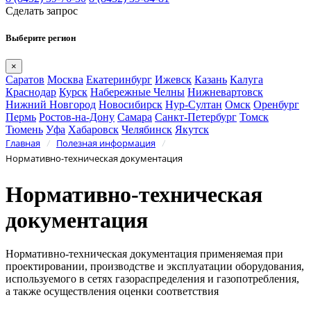
Сделать запрос
Выберите регион
×
Саратов
Москва
Екатеринбург
Ижевск
Казань
Калуга
Краснодар
Курск
Набережные Челны
Нижневартовск
Нижний Новгород
Новосибирск
Нур-Султан
Омск
Оренбург
Пермь
Ростов-на-Дону
Самара
Санкт-Петербург
Томск
Тюмень
Уфа
Хабаровск
Челябинск
Якутск
Главная
Полезная информация
/
/
Нормативно-техническая документация
Нормативно-техническая
документация
Нормативно-техническая документация применяемая при
проектировании, производстве и эксплуатации оборудования,
используемого в сетях газораспределения и газопотребления,
а также осуществления оценки соответствия