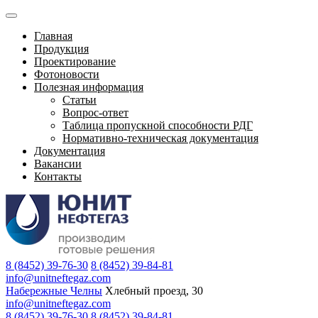
Главная
Продукция
Проектирование
Фотоновости
Полезная информация
Статьи
Вопрос-ответ
Таблица пропускной способности РДГ
Нормативно-техническая документация
Документация
Вакансии
Контакты
8 (8452) 39-76-30
8 (8452) 39-84-81
info@unitneftegaz.com
Набережные Челны
Хлебный проезд, 30
info@unitneftegaz.com
8 (8452) 39-76-30
8 (8452) 39-84-81