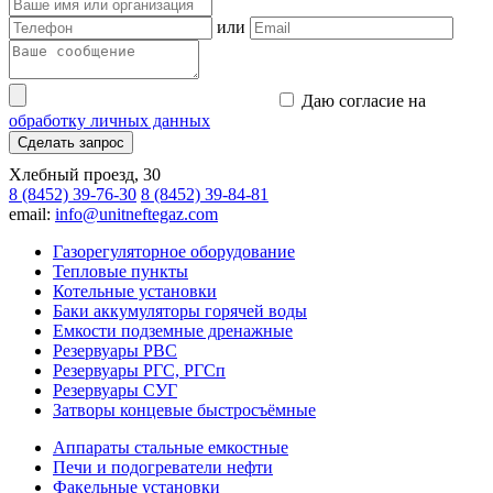
или
Даю согласие на
обработку личных данных
Сделать запрос
Хлебный проезд, 30
8 (8452) 39-76-30
8 (8452) 39-84-81
email:
info@unitneftegaz.com
Газорегуляторное оборудование
Тепловые пункты
Котельные установки
Баки аккумуляторы горячей воды
Емкости подземные дренажные
Резервуары РВС
Резервуары РГС, РГСп
Резервуары СУГ
Затворы концевые быстросъёмные
Аппараты стальные емкостные
Печи и подогреватели нефти
Факельные установки